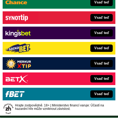
Vsaď teď
Vsaď teď
Vsaď teď
Vsaď teď
Vsaď teď
Vsaď teď
Vsaď teď
Hrajte zodpovědně. 18+ | Ministerstvo financí varuje: Účastí na
hazardní hře může vzniknout závislost.