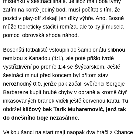
místenku v šestnáctifinále. Jelikož mají oba týmy
zatím na kontě jediný bod, musí počítat s tím, že
pozici v play-off získají jen díky výhře. Ano, Bosně
může teoreticky stačit i remíza, ale to by jí musela
pomoci obrovská shoda náhod.
Bosenští fotbalisté vstoupili do šampionátu slibnou
remízou s Kanadou (1:1), ale poté přišlo tvrdé
vystřízlivění po prohře 1:4 se Švýcarskem. Ještě
šestnáct minut před koncem byl přitom stav
nerozhodný 0:0, jenže pak začali svěřenci Sergeje
Barbareze kupit hrubé chyby v obraně a kromě čtyř
inkasovaných branek viděli ještě červenou kartu. Tu
obdržel
klíčový bek Tarik Muharemović, jenž tak
do dnešního boje nezasáhne.
Velkou šanci na start mají naopak dva hráči z Chance