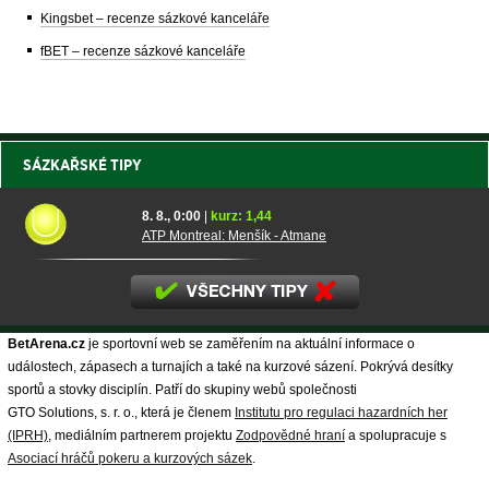
Kingsbet – recenze sázkové kanceláře
fBET – recenze sázkové kanceláře
SÁZKAŘSKÉ TIPY
8. 8., 0:00
|
kurz: 1,44
ATP Montreal: Menšík - Atmane
BetArena.cz
je sportovní web se zaměřením na aktuální informace o
událostech, zápasech a turnajích a také na kurzové sázení. Pokrývá desítky
sportů a stovky disciplín. Patří do skupiny webů společnosti
GTO Solutions, s. r. o., která je členem
Institutu pro regulaci hazardních her
(IPRH)
, mediálním partnerem projektu
Zodpovědné hraní
a spolupracuje s
Asociací hráčů pokeru a kurzových sázek
.