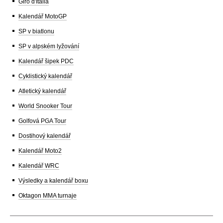
Giro d'Italia
Kalendář MotoGP
SP v biatlonu
SP v alpském lyžování
Kalendář šipek PDC
Cyklistický kalendář
Atletický kalendář
World Snooker Tour
Golfová PGA Tour
Dostihový kalendář
Kalendář Moto2
Kalendář WRC
Výsledky a kalendář boxu
Oktagon MMA turnaje