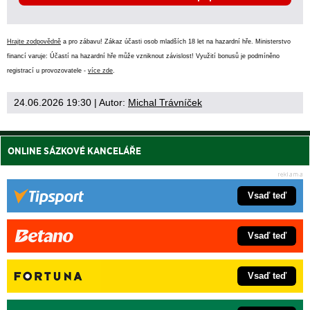
Hrajte zodpovědně
a pro zábavu! Zákaz účasti osob mladších 18 let na hazardní hře. Ministerstvo
financí varuje: Účastí na hazardní hře může vzniknout závislost! Využití bonusů je podmíněno
registrací u provozovatele -
více zde
.
24.06.2026 19:30
| Autor:
Michal Trávníček
ONLINE SÁZKOVÉ KANCELÁŘE
Vsaď teď
Vsaď teď
Vsaď teď