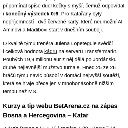
připomínal spíše duel kočky s myší, čemuž odpovídal
i
konečný výsledek 0:6
. Pro Katařany byly
nepříjemností i dvě červené karty, které neumožní Al
Aminovi a Madibovi start v dnešním souboji.
O kvalitě týmu trenéra Julena Lopeteguie svědčí
i celková hodnota
kádru
na serveru Transfermarkt.
Pouhých 19,9 milionu eur z něj dělá po Jordánsku
druhé nejlevnější mužstvo turnaje. Hned 25 ze 26
hráčů týmu navíc působí v domácí nejvyšší soutěži,
která se hraje přece jen v mnohonásobně nižším
tempu než MS.
Kurzy a tip webu BetArena.cz na zápas
Bosna a Hercegovina – Katar