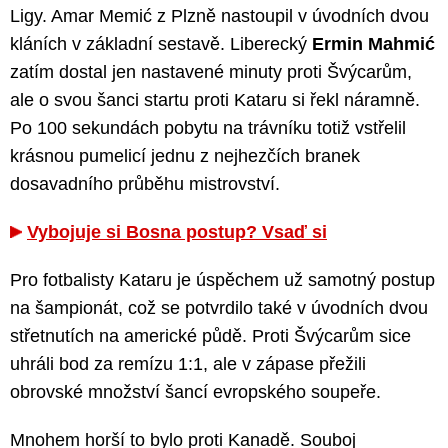
Ligy. Amar Memić z Plzně nastoupil v úvodních dvou
kláních v základní sestavě. Liberecký
Ermin Mahmić
zatím dostal jen nastavené minuty proti Švýcarům,
ale o svou šanci startu proti Kataru si řekl náramně.
Po 100 sekundách pobytu na trávníku totiž vstřelil
krásnou pumelicí jednu z nejhezčích branek
dosavadního průběhu mistrovství.
Vybojuje si Bosna postup? Vsaď si
Pro fotbalisty Kataru je úspěchem už samotný postup
na šampionát, což se potvrdilo také v úvodních dvou
střetnutích na americké půdě. Proti Švýcarům sice
uhráli bod za remízu 1:1, ale v zápase přežili
obrovské množství šancí evropského soupeře.
Mnohem horší to bylo proti Kanadě. Souboj