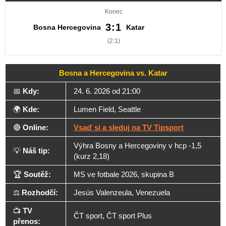
Konec
3:1
Bosna Hercegovina
Katar
(2:1)
Bosna a Hercegovina vs. Katar
📅
Kdy:
24. 6. 2026 od 21:00
🌍
Kde:
Lumen Field, Seattle
🔴
Online:
Vsaď si a sleduj na TV Tipsport
Výhra Bosny a Hercegoviny v hcp -1,5
💡
Náš tip:
(kurz 2,18)
🏆
Soutěž:
MS ve fotbale 2026, skupina B
⚖️
Rozhodčí:
Jesús Valenzeula, Venezuela
📺
TV
ČT sport, ČT sport Plus
přenos: