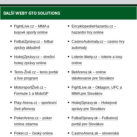
DALŠÍ WEBY GTO SOLUTIONS
FightLive.cz – MMA a
EncyklopedieHazardu.cz –
bojové sporty online
hazardní hry online
FotbalZprávy.cz – fotbal
CasinoAutomaty.cz – casino hry
zprávy aktuálně
automaty
HokejZprávy.cz – dnešní
Loterie-tikety.cz – loterie a losy
hokej zprávy online
online
Tenis-Živě.cz – tenis portál
BetArena.sk – online
a live program
stávkovanie pre Slovákov
MotorsportŽivě.cz –
FightLive.sk – Oktagon, UFC a
Formule 1 a MotoGP
MMA pre Slovákov
Play-Arena.cz – sportovní
HokejSpravy.sk – Hokejové
živé přenosy
správy pre Slovákov
PokerArena.cz – poker
FutbalSpravy.sk – Futbalový
online zdarma
portál pre Slovákov
Poker.cz – český online
CasinoArena.sk – slovenská