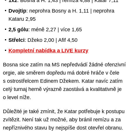
1x2
: Bosna a H. 1,43 | remíza 4,88 | Katar 7,11
Dvojtip
: neprohra Bosny a H. 1,11 | neprohra
Kataru 2,95
2,5 gólu
: méně 2,27 | více 1,65
Střelci
: Džeko 2,00 | Afif 4,50
Kompletní nabídka a LIVE kurzy
Bosna sice zatím na MS nepředvádí žádné ofenzivní
orgie, ale směrem dopředu má dobré hráče v čele
s ostrostřelcem Edinem Džekem. Katar navíc zatím
celý turnaj herně výrazně zaostává a kvalitativně je
o level níže.
Důležité je také zmínit, že Katar potřebuje k postupu
zvítězit. Není tak už možné, aby bránil remízu a za
nepříznivého stavu by nejspíše dost otevřel obranu.