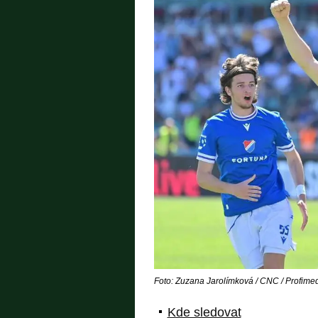
Foto: Zuzana Jarolímková / CNC / Profime
Kde sledovat