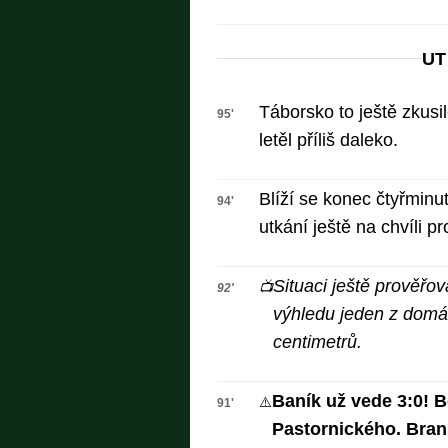
UT
Táborsko to ještě zkusil
95'
letěl příliš daleko.
Blíží se konec čtyřmin
94'
utkání ještě na chvíli p
Situaci ještě prověřov
📺
92'
výhledu jeden z domác
centimetrů.
Baník už vede 3:0! Bo
⚠️
91'
Pastornického. Brank