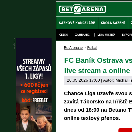
SÁZKOVÉ KANCELÁŘE
ŠKOLA SÁZENÍ
ČESKO
ZAHRANIČÍ
LIGA MISTRŮ
EVROP
BetArena.cz
>
Fotbal
FC Baník Ostrava vs
live stream a online
26.05.2026 17:00
| Autor:
Michal T
Chance Liga uzavře svou s
zavítá Táborsko na hřiště 
dnes od 18:00 na Betano 
online textový přenos.