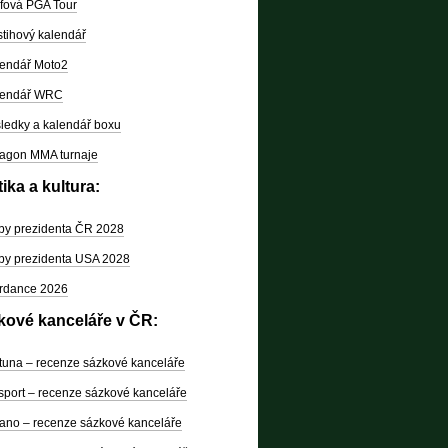
fová PGA Tour
tihový kalendář
endář Moto2
lendář WRC
ledky a kalendář boxu
agon MMA turnaje
tika a kultura:
by prezidenta ČR 2028
by prezidenta USA 2028
rdance 2026
kové kanceláře v ČR:
tuna – recenze sázkové kanceláře
sport – recenze sázkové kanceláře
ano – recenze sázkové kanceláře