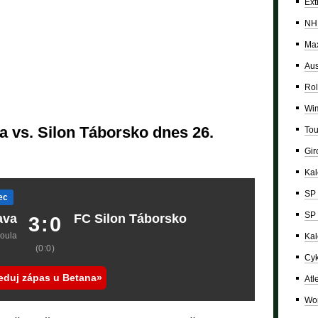
Ext
NH
Max
Aus
Rol
Wi
 vs. Silon Táborsko dnes 26.
Tou
Giro
Ka
SP 
ec
SP 
ava
FC Silon Táborsko
3:0
Boula
Kal
(0:0)
Cyk
eduj zápas u Betana
Atl
Wor