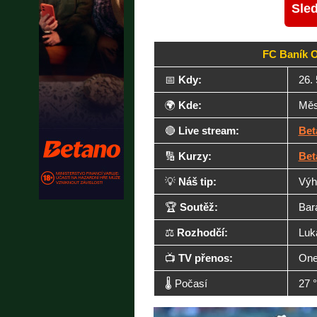
Sled
FC Baník O
📅
Kdy:
26. 
🌍
Kde:
Měs
🔴
Live stream:
Bet
🔢
Kurzy:
Bet
💡
Náš tip:
Výh
🏆
Soutěž:
Bar
⚖️
Rozhodčí:
Luk
📺
TV přenos:
One
🌡️ Počasí
27 