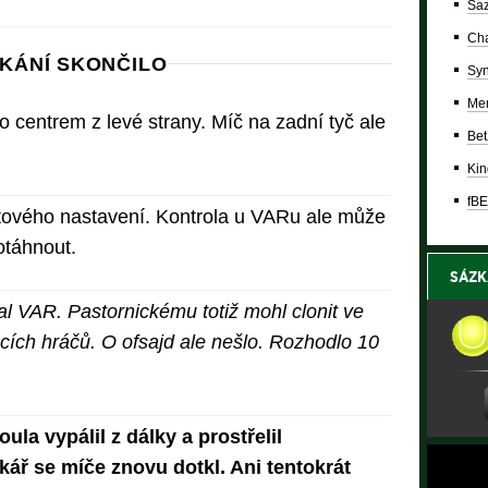
Saz
Cha
KÁNÍ SKONČILO
Syn
Mer
o centrem z levé strany. Míč na zadní tyč ale
Bet
Kin
fBE
utového nastavení. Kontrola u VARu ale může
rotáhnout.
SÁZK
al VAR. Pastornickému totiž mohl clonit ve
ích hráčů. O ofsajd ale nešlo. Rozhodlo 10
ula vypálil z dálky a prostřelil
ář se míče znovu dotkl. Ani tentokrát