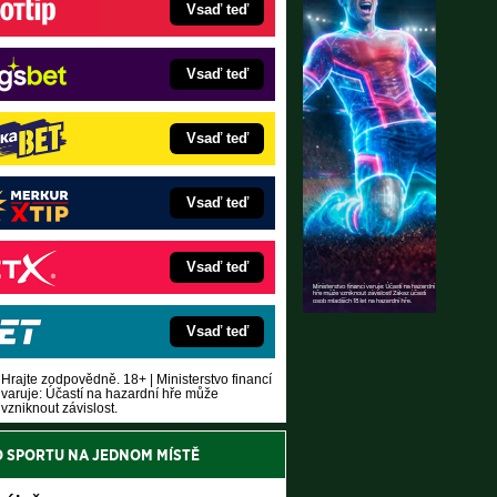
Vsaď teď
Vsaď teď
Vsaď teď
Vsaď teď
Vsaď teď
Vsaď teď
Hrajte zodpovědně. 18+ | Ministerstvo financí
varuje: Účastí na hazardní hře může
vzniknout závislost.
O SPORTU NA JEDNOM MÍSTĚ