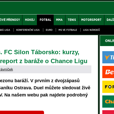
ŽIVÉ PŘENOSY
HOKEJ
FOTBAL
MMA
TENIS
MOTORSPORT
DALŠ
SKÁ LIGA
KONFERENČNÍ LIGA
EURO
MS VE FOTBALE
LIGA NÁRODŮ
ONLI
. FC Silon Táborsko: kurzy,
 report z baráže o Chance Ligu
rávníček
ezonu baráží. V prvním z dvojzápasů
Baníku Ostrava. Duel můžete sledovat živě
TV. Na našem webu pak najdete podrobný