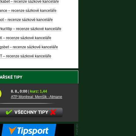
kabet – recenze sázkové kanceláře
nce – recenze sázkové kanceláře
ot – recenze sázkové kanceláře
kurXtip – recenze sázkové kanceláře
X – recenze sázkové kanceláře
gsbet – recenze sázkové kanceláře
T – recenze sázkové kanceláře
AŘSKÉ TIPY
8. 8., 0:00
|
kurz: 1,44
ATP Montreal: Menšík - Atmane