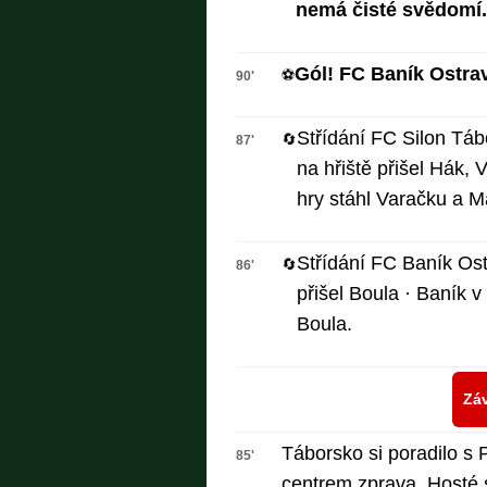
nemá čisté svědomí.
Gól! FC Baník Ostrav
⚽
90'
Střídání FC Silon Táb
🔄
87'
na hřiště přišel Hák, 
hry stáhl Varačku a M
Střídání FC Baník Ostr
🔄
86'
přišel Boula · Baník v
Boula.
Záv
Táborsko si poradilo s 
85'
centrem zprava. Hosté s