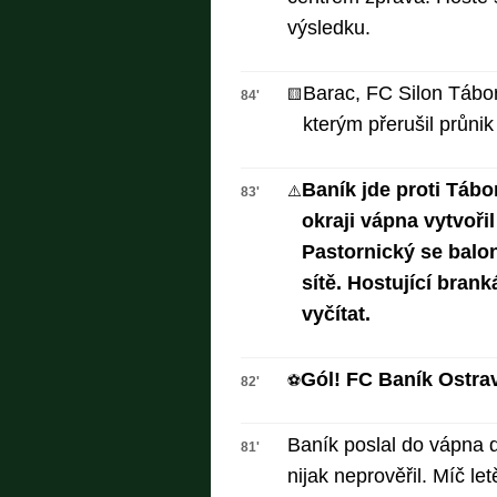
výsledku.
Barac, FC Silon Tábor
🟨
84'
kterým přerušil průni
Baník jde proti Tábo
⚠️
83'
okraji vápna vytvořil
Pastornický se balon
sítě. Hostující bran
vyčítat.
Gól! FC Baník Ostrav
⚽
82'
Baník poslal do vápna d
81'
nijak neprověřil. Míč le