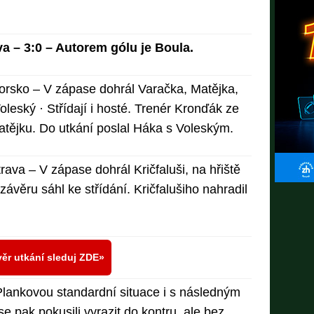
a – 3:0 – Autorem gólu je Boula.
orsko – V zápase dohrál Varačka, Matějka,
Voleský · Střídají i hosté. Trenér Kronďák ze
atějku. Do utkání poslal Háka s Voleským.
ava – V zápase dohrál Kričfaluši, na hřiště
 závěru sáhl ke střídání. Kričfalušiho nahradil
ěr utkání sleduj ZDE
Plankovou standardní situace i s následným
e pak pokusili vyrazit do kontru, ale bez