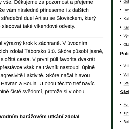
any vše. Děkujeme za pozornost a přejeme
Gol
áže vám následně přineseme i z dalších
Dos
 středeční duel Artisu se Slováckem, který
Kal
 sledovat také víkendové odvety.
Ka
Výs
l výrazný krok k záchraně. V úvodním
Okt
ích zdolal Táborsko 3:0. Skóre působí jasně,
Poli
ložitá cesta. V první půli favorita dvakrát
Vol
přestávce však na trávník nastoupil úplně
agresivitě i aktivitě. Skóre načal hlavou
Vol
i Havran a Boula. U obou těchto tref navíc
Sta
lně čisté svědomí, protože si v obou
Sáz
For
Tip
úvodním barážovém utkání zdolal
Bet