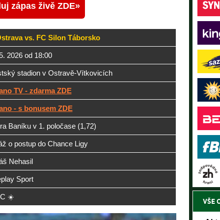
uj zápas živě ZDE
strava vs. FC Silon Táborsko
5. 2026 od 18:00
tský stadion v Ostravě-Vítkovicích
ano TV - zdarma ZDE
ano - s bonusem ZDE
ra Baníku v 1. poločase (1,72)
áž o postup do Chance Ligy
áš Nehasil
play Sport
°C ☀️
VŠE 