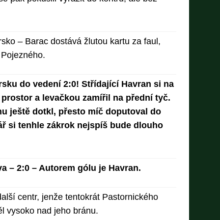
sko – Barac dostává žlutou kartu za faul,
k Pojezného.
rsku do vedení 2:0! Střídající Havran si na
 prostor a levačkou zamířil na přední tyč.
u ještě dotkl, přesto míč doputoval do
kář si tenhle zákrok nejspíš bude dlouho
a – 2:0 – Autorem gólu je Havran.
alší centr, jenže tentokrát Pastornického
těl vysoko nad jeho bránu.