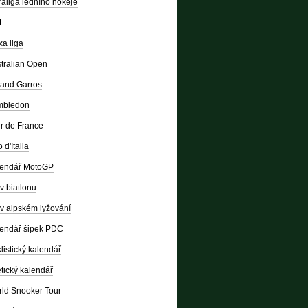
raliga ledního hokeje
L
a liga
tralian Open
and Garros
mbledon
r de France
 d'Italia
lendář MotoGP
v biatlonu
v alpském lyžování
endář šipek PDC
listický kalendář
etický kalendář
ld Snooker Tour