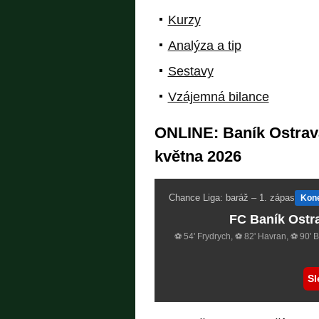
Kurzy
Analýza a tip
Sestavy
Vzájemná bilance
ONLINE: Baník Ostrava
května 2026
Chance Liga: baráž – 1. zápas
Kon
FC Baník Ostr
⚽ 54' Frydrych, ⚽ 82' Havran, ⚽ 90' 
Sl