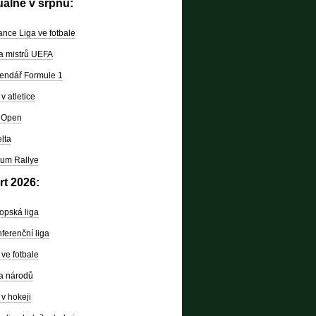
uálně v srpnu:
nce Liga ve fotbale
a mistrů UEFA
endář Formule 1
v atletice
 Open
lta
um Rallye
rt 2026:
opská liga
ferenční liga
ve fotbale
a národů
v hokeji