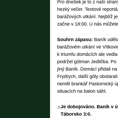
Pro dnešek je to z naší str
hezký večer. Textové report
barážových utkání. Nejblíž je
začne v 18:00. U nás můžete
Souhrn zápasu:
Baník uděla
barážovém utkání ve Vítkovic
k triumfu domácích ale vedla s
podržel gólman Jedlička. Po 
jiný Baník. Domácí přidali na 
Frydrych, další góly obstaral
neměl brankář Pastornický úp
situacích na balon sáhl.
Je dobojováno. Baník v 
⚠️
Táborsko 3:0.