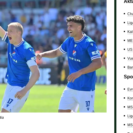
Akt
Cha
Lig
Kal
ME 
US
Vue
Bar
Spo
Evr
Kon
MS 
Lig
dia
MS 