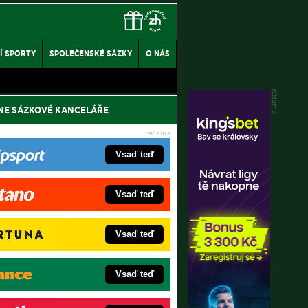
Í SPORTY
SPOLEČENSKÉ SÁZKY
O NÁS
NE SÁZKOVÉ KANCELÁŘE
Vsaď teď
Vsaď teď
Vsaď teď
Vsaď teď