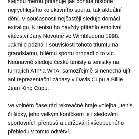
stejnou měrou přitahuje jak bohatá historie
nejrychlejšího kolektivního sportu, tak aktuální
dění. V současnosti nejčastěji sleduje domácí
extraligu. K tenisu ho navždy přitáhlo emotivní
vítězství Jany Novotné ve Wimbledonu 1998.
Jakmile poznal i souvislosti tohoto triumfu na
grandslamu, bílému sportu propadl o to víc.
Neúnavně sleduje české tenisty a tenistky na
turnajích ATP a WTA, samozřejmě si nenechá ujít
ani reprezentační zápasy v Davis Cupu a Billie
Jean King Cupu.
Ve volném čase rád rekreačně hraje volejbal, tenis
či šipky, jeho velkým koníčkem je i sledování
sportovních přenosů a udržování všeobecného
přehledu v tomto odvětví.