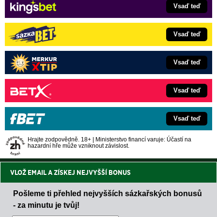
Vsaď teď
Vsaď teď
Vsaď teď
Vsaď teď
Vsaď teď
Hrajte zodpovědně. 18+ | Ministerstvo financí varuje: Účastí na
hazardní hře může vzniknout závislost.
VLOŽ EMAIL A ZÍSKEJ NEJVYŠŠÍ BONUS
Pošleme ti přehled nejvyšších sázkařských bonusů
- za minutu je tvůj!