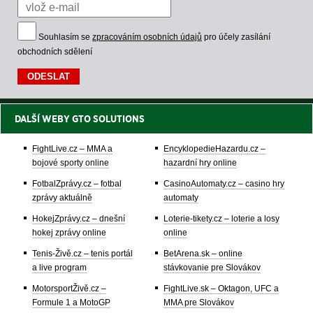
Souhlasím se
zpracováním osobních údajů
pro účely zasílání
obchodních sdělení
DALŠÍ WEBY GTO SOLUTIONS
FightLive.cz – MMA a
EncyklopedieHazardu.cz –
bojové sporty online
hazardní hry online
FotbalZprávy.cz – fotbal
CasinoAutomaty.cz – casino hry
zprávy aktuálně
automaty
HokejZprávy.cz – dnešní
Loterie-tikety.cz – loterie a losy
hokej zprávy online
online
Tenis-Živě.cz – tenis portál
BetArena.sk – online
a live program
stávkovanie pre Slovákov
MotorsportŽivě.cz –
FightLive.sk – Oktagon, UFC a
Formule 1 a MotoGP
MMA pre Slovákov