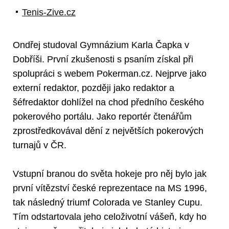
Tenis-Zive.cz
Ondřej studoval Gymnázium Karla Čapka v
Dobříši. První zkušenosti s psaním získal při
spolupráci s webem Pokerman.cz. Nejprve jako
externí redaktor, později jako redaktor a
šéfredaktor dohlížel na chod předního českého
pokerového portálu. Jako reportér čtenářům
zprostředkovával dění z největších pokerových
turnajů v ČR.
Vstupní branou do světa hokeje pro něj bylo jak
první vítězství české reprezentace na MS 1996,
tak následný triumf Colorada ve Stanley Cupu.
Tím odstartovala jeho celoživotní vášeň, kdy ho