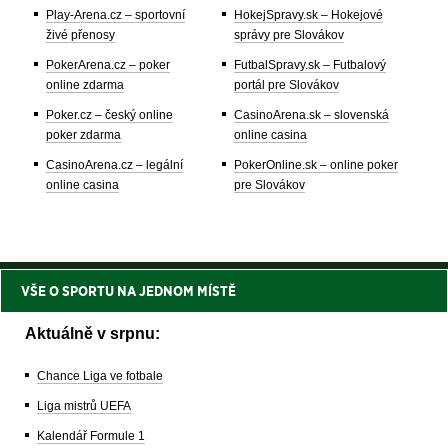
Play-Arena.cz – sportovní
HokejSpravy.sk – Hokejové
živé přenosy
správy pre Slovákov
PokerArena.cz – poker
FutbalSpravy.sk – Futbalový
online zdarma
portál pre Slovákov
Poker.cz – český online
CasinoArena.sk – slovenská
poker zdarma
online casina
CasinoArena.cz – legální
PokerOnline.sk – online poker
online casina
pre Slovákov
VŠE O SPORTU NA JEDNOM MÍSTĚ
Aktuálně v srpnu:
Chance Liga ve fotbale
Liga mistrů UEFA
Kalendář Formule 1