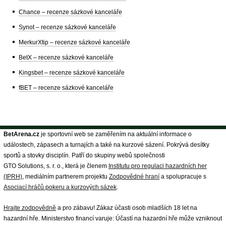
Chance – recenze sázkové kanceláře
Synot – recenze sázkové kanceláře
MerkurXtip – recenze sázkové kanceláře
BetX – recenze sázkové kanceláře
Kingsbet – recenze sázkové kanceláře
fBET – recenze sázkové kanceláře
BetArena.cz
je sportovní web se zaměřením na aktuální informace o
událostech, zápasech a turnajích a také na kurzové sázení. Pokrývá desítky
sportů a stovky disciplín. Patří do skupiny webů společnosti
GTO Solutions, s. r. o., která je členem
Institutu pro regulaci hazardních her
(IPRH)
, mediálním partnerem projektu
Zodpovědné hraní
a spolupracuje s
Asociací hráčů pokeru a kurzových sázek
.
Hrajte zodpovědně
a pro zábavu! Zákaz účasti osob mladších 18 let na
hazardní hře. Ministerstvo financí varuje: Účastí na hazardní hře může vzniknout