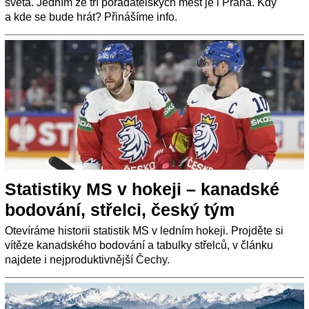
světa. Jedním ze tří pořadatelských měst je i Praha. Kdy
a kde se bude hrát? Přinášíme info.
Statistiky MS v hokeji – kanadské
bodování, střelci, český tým
Otevíráme historii statistik MS v ledním hokeji. Projděte si
vítěze kanadského bodování a tabulky střelců, v článku
najdete i nejproduktivnější Čechy.