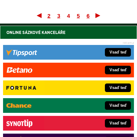
2
3
4
5
6
První
Posle
ONLINE SÁZKOVÉ KANCELÁŘE
Vsaď teď
Vsaď teď
Vsaď teď
Vsaď teď
Vsaď teď