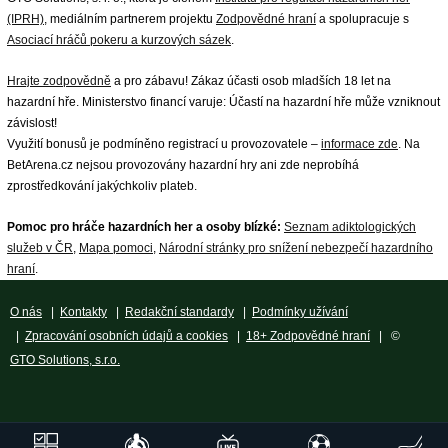
(IPRH)
, mediálním partnerem projektu
Zodpovědné hraní
a spolupracuje s
Asociací hráčů pokeru a kurzových sázek
.
Hrajte zodpovědně
a pro zábavu! Zákaz účasti osob mladších 18 let na
hazardní hře. Ministerstvo financí varuje: Účastí na hazardní hře může vzniknout
závislost!
Využití bonusů je podmíněno registrací u provozovatele –
informace zde
. Na
BetArena.cz nejsou provozovány hazardní hry ani zde neprobíhá
zprostředkování jakýchkoliv plateb.
Pomoc pro hráče hazardních her a osoby blízké:
Seznam adiktologických
služeb v ČR
,
Mapa pomoci
,
Národní stránky pro snížení nebezpečí hazardního
hraní
.
O nás
|
Kontakty
|
Redakční standardy
|
Podmínky užívání
|
Zpracování osobních údajů a cookies
|
18+ Zodpovědné hraní
| ©
GTO Solutions, s.r.o.