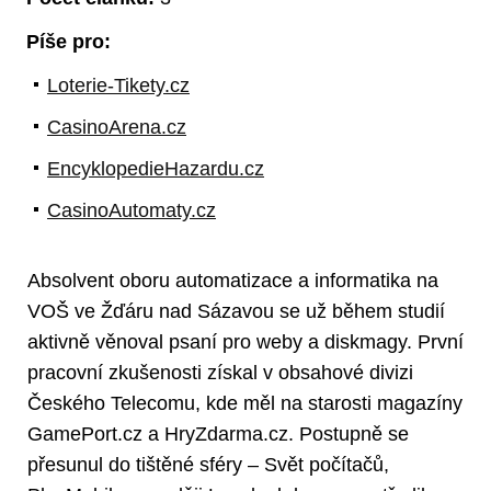
Píše pro:
Loterie-Tikety.cz
CasinoArena.cz
EncyklopedieHazardu.cz
CasinoAutomaty.cz
Absolvent oboru automatizace a informatika na
VOŠ ve Žďáru nad Sázavou se už během studií
aktivně věnoval psaní pro weby a diskmagy. První
pracovní zkušenosti získal v obsahové divizi
Českého Telecomu, kde měl na starosti magazíny
GamePort.cz a HryZdarma.cz. Postupně se
přesunul do tištěné sféry – Svět počítačů,