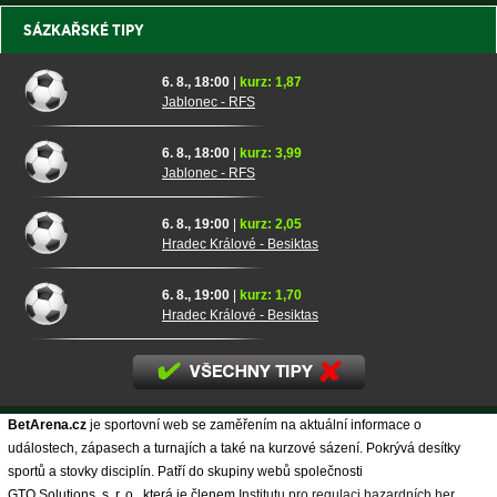
SÁZKAŘSKÉ TIPY
6. 8., 18:00
|
kurz: 1,87
Jablonec - RFS
6. 8., 18:00
|
kurz: 3,99
Jablonec - RFS
6. 8., 19:00
|
kurz: 2,05
Hradec Králové - Besiktas
6. 8., 19:00
|
kurz: 1,70
Hradec Králové - Besiktas
BetArena.cz
je sportovní web se zaměřením na aktuální informace o
událostech, zápasech a turnajích a také na kurzové sázení. Pokrývá desítky
sportů a stovky disciplín. Patří do skupiny webů společnosti
GTO Solutions, s. r. o., která je členem
Institutu pro regulaci hazardních her