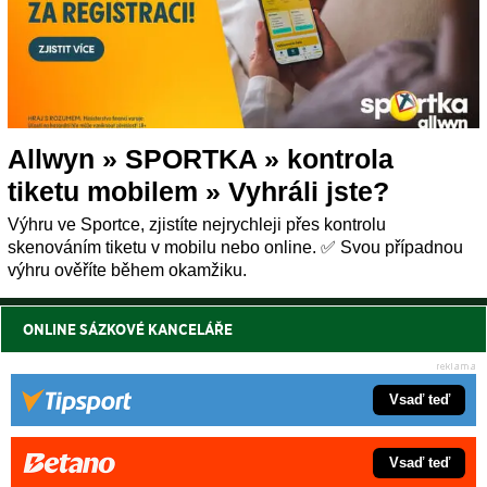
Allwyn » SPORTKA » kontrola
tiketu mobilem » Vyhráli jste?
Výhru ve Sportce, zjistíte nejrychleji přes kontrolu
skenováním tiketu v mobilu nebo online. ✅ Svou případnou
výhru ověříte během okamžiku.
ONLINE SÁZKOVÉ KANCELÁŘE
Vsaď teď
Vsaď teď