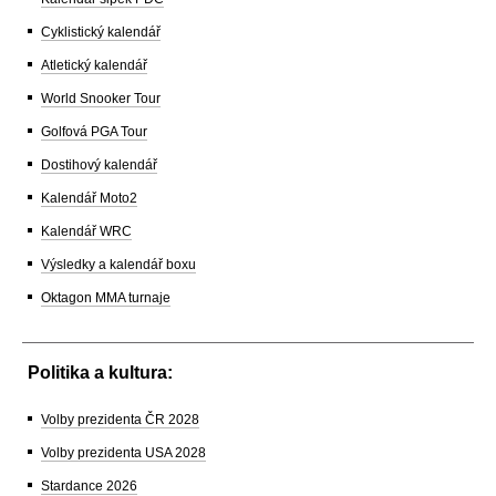
Cyklistický kalendář
Atletický kalendář
World Snooker Tour
Golfová PGA Tour
Dostihový kalendář
Kalendář Moto2
Kalendář WRC
Výsledky a kalendář boxu
Oktagon MMA turnaje
Politika a kultura:
Volby prezidenta ČR 2028
Volby prezidenta USA 2028
Stardance 2026