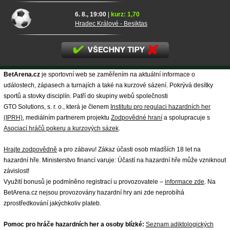
6. 8., 19:00
|
kurz: 1,70
Hradec Králové - Besiktas
BetArena.cz
je sportovní web se zaměřením na aktuální informace o
událostech, zápasech a turnajích a také na kurzové sázení. Pokrývá desítky
sportů a stovky disciplín. Patří do skupiny webů společnosti
GTO Solutions, s. r. o., která je členem
Institutu pro regulaci hazardních her
(IPRH)
, mediálním partnerem projektu
Zodpovědné hraní
a spolupracuje s
Asociací hráčů pokeru a kurzových sázek
.
Hrajte zodpovědně
a pro zábavu! Zákaz účasti osob mladších 18 let na
hazardní hře. Ministerstvo financí varuje: Účastí na hazardní hře může vzniknout
závislost!
Využití bonusů je podmíněno registrací u provozovatele –
informace zde
. Na
BetArena.cz nejsou provozovány hazardní hry ani zde neprobíhá
zprostředkování jakýchkoliv plateb.
Pomoc pro hráče hazardních her a osoby blízké:
Seznam adiktologických