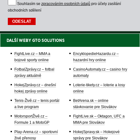
Souhlasím se
zpracováním osobních údajů
pro účely zasílání
obchodních sdělení
DALŠÍ WEBY GTO SOLUTIONS
FightLive.cz – MMA a
EncyklopedieHazardu.cz –
bojové sporty online
hazardní hry online
FotbalZprávy.cz – fotbal
CasinoAutomaty.cz – casino hry
zprávy aktuálně
automaty
HokejZprávy.cz – dnešní
Loterie-tikety.cz – loterie a losy
hokej zprávy online
online
Tenis-Živě.cz – tenis portál
BetArena.sk – online
a live program
stávkovanie pre Slovákov
MotorsportŽivě.cz –
FightLive.sk – Oktagon, UFC a
Formule 1 a MotoGP
MMA pre Slovákov
Play-Arena.cz – sportovní
HokejSpravy.sk – Hokejové
živé přenosy
správy pre Slovákov