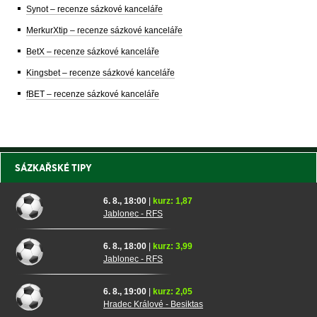
Synot – recenze sázkové kanceláře
MerkurXtip – recenze sázkové kanceláře
BetX – recenze sázkové kanceláře
Kingsbet – recenze sázkové kanceláře
fBET – recenze sázkové kanceláře
SÁZKAŘSKÉ TIPY
6. 8., 18:00
|
kurz: 1,87
Jablonec - RFS
6. 8., 18:00
|
kurz: 3,99
Jablonec - RFS
6. 8., 19:00
|
kurz: 2,05
Hradec Králové - Besiktas