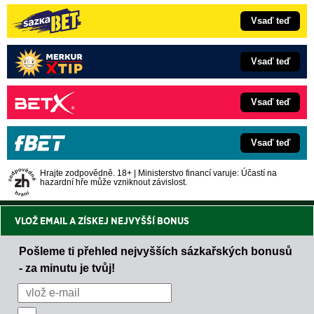
Vsaď teď
Vsaď teď
Vsaď teď
Vsaď teď
Hrajte zodpovědně. 18+ | Ministerstvo financí varuje: Účastí na
hazardní hře může vzniknout závislost.
VLOŽ EMAIL A ZÍSKEJ NEJVYŠŠÍ BONUS
Pošleme ti přehled nejvyšších sázkařských bonusů
- za minutu je tvůj!