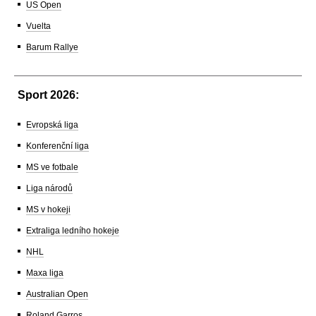
US Open
Vuelta
Barum Rallye
Sport 2026:
Evropská liga
Konferenční liga
MS ve fotbale
Liga národů
MS v hokeji
Extraliga ledního hokeje
NHL
Maxa liga
Australian Open
Roland Garros