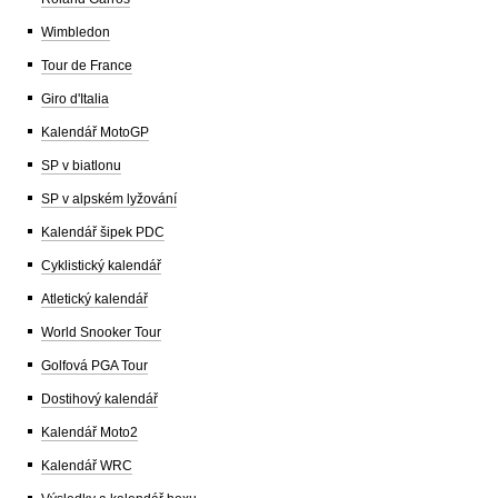
Wimbledon
Tour de France
Giro d'Italia
Kalendář MotoGP
SP v biatlonu
SP v alpském lyžování
Kalendář šipek PDC
Cyklistický kalendář
Atletický kalendář
World Snooker Tour
Golfová PGA Tour
Dostihový kalendář
Kalendář Moto2
Kalendář WRC