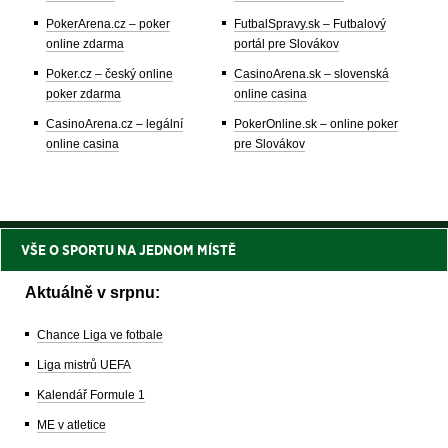
PokerArena.cz – poker
FutbalSpravy.sk – Futbalový
online zdarma
portál pre Slovákov
Poker.cz – český online
CasinoArena.sk – slovenská
poker zdarma
online casina
CasinoArena.cz – legální
PokerOnline.sk – online poker
online casina
pre Slovákov
VŠE O SPORTU NA JEDNOM MÍSTĚ
Aktuálně v srpnu:
Chance Liga ve fotbale
Liga mistrů UEFA
Kalendář Formule 1
ME v atletice