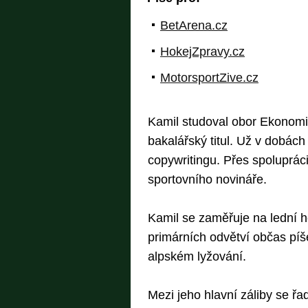
BetArena.cz
HokejZpravy.cz
MotorsportZive.cz
Kamil studoval obor Ekonom
bakalářský titul. Už v dobác
copywritingu. Přes spolupráci
sportovního novináře.
Kamil se zaměřuje na lední ho
primárních odvětví občas píše
alpském lyžování.
Mezi jeho hlavní záliby se řad