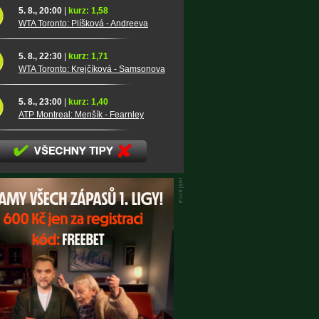
5. 8., 20:00
|
kurz: 1,58
WTA Toronto: Plíšková - Andreeva
5. 8., 22:30
|
kurz: 1,71
WTA Toronto: Krejčíková - Samsonova
5. 8., 23:00
|
kurz: 1,40
ATP Montreal: Menšík - Fearnley