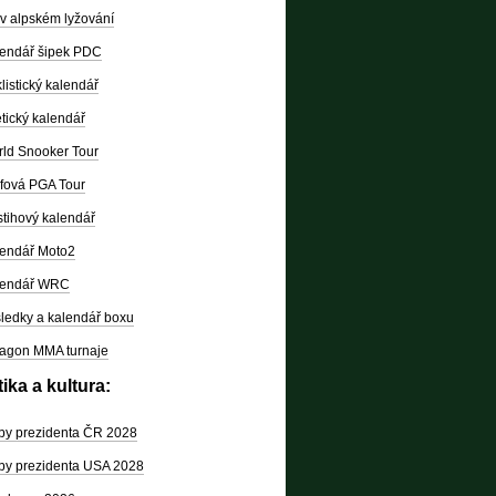
v alpském lyžování
endář šipek PDC
listický kalendář
etický kalendář
ld Snooker Tour
fová PGA Tour
tihový kalendář
endář Moto2
lendář WRC
ledky a kalendář boxu
agon MMA turnaje
tika a kultura:
by prezidenta ČR 2028
by prezidenta USA 2028