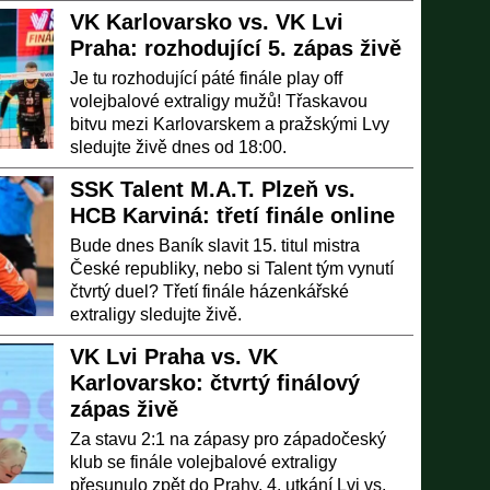
VK Karlovarsko vs. VK Lvi
Praha: rozhodující 5. zápas živě
Je tu rozhodující páté finále play off
volejbalové extraligy mužů! Třaskavou
bitvu mezi Karlovarskem a pražskými Lvy
sledujte živě dnes od 18:00.
SSK Talent M.A.T. Plzeň vs.
HCB Karviná: třetí finále online
Bude dnes Baník slavit 15. titul mistra
České republiky, nebo si Talent tým vynutí
čtvrtý duel? Třetí finále házenkářské
extraligy sledujte živě.
VK Lvi Praha vs. VK
Karlovarsko: čtvrtý finálový
zápas živě
Za stavu 2:1 na zápasy pro západočeský
klub se finále volejbalové extraligy
přesunulo zpět do Prahy. 4. utkání Lvi vs.