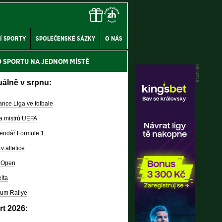
Í SPORTY
SPOLEČENSKÉ SÁZKY
O NÁS
O SPORTU NA JEDNOM MÍSTĚ
uálně v srpnu:
nce Liga ve fotbale
a mistrů UEFA
endář Formule 1
v atletice
 Open
lta
um Rallye
rt 2026: