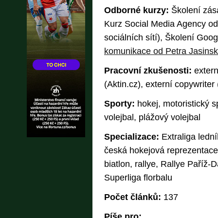
Odborné kurzy:
Školení zás
Kurz Social Media Agency od
sociálních sítí), Školení Goo
komunikace od Petra Jasins
Pracovní zkušenosti:
extern
(Aktin.cz), externí copywrite
Sporty:
hokej, motoristický sp
volejbal, plážový volejbal
Specializace:
Extraliga lední
česká hokejová reprezentace,
biatlon, rallye, Rallye Paříž
Superliga florbalu
Počet článků:
137
Píše pro: