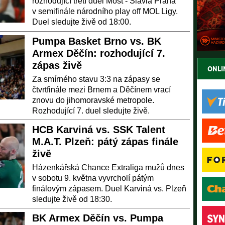
rozhodující třetí duel Most - Slavia Praha
v semifinále národního play off MOL Ligy.
Duel sledujte živě od 18:00.
Pumpa Basket Brno vs. BK
Armex Děčín: rozhodující 7.
zápas živě
ONLI
Za smírného stavu 3:3 na zápasy se
čtvrtfinále mezi Brnem a Děčínem vrací
znovu do jihomoravské metropole.
Rozhodující 7. duel sledujte živě.
HCB Karviná vs. SSK Talent
M.A.T. Plzeň: pátý zápas finále
živě
Házenkářská Chance Extraliga mužů dnes
v sobotu 9. května vyvrcholí pátým
finálovým zápasem. Duel Karviná vs. Plzeň
sledujte živě od 18:30.
BK Armex Děčín vs. Pumpa