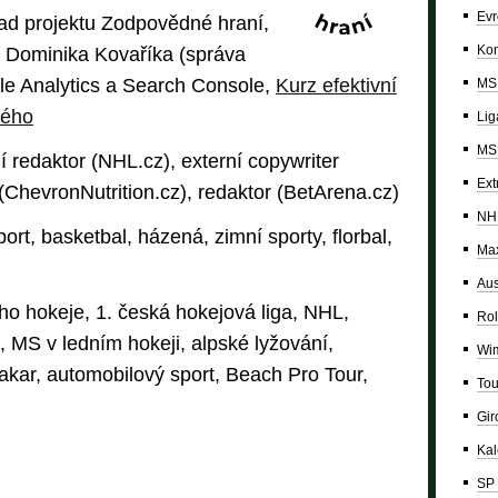
Evr
ad projektu Zodpovědné hraní,
Kon
 Dominika Kovaříka (správa
gle Analytics a Search Console,
Kurz efektivní
MS 
kého
Lig
MS 
í redaktor (NHL.cz), externí copywriter
Ext
r (ChevronNutrition.cz), redaktor (BetArena.cz)
NH
ort, basketbal, házená, zimní sporty, florbal,
Max
Aus
ho hokeje, 1. česká hokejová liga, NHL,
Rol
 MS v ledním hokeji, alpské lyžování,
Wi
-Dakar, automobilový sport, Beach Pro Tour,
Tou
Giro
Ka
SP 