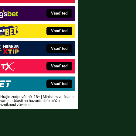
Vsaď teď
Vsaď teď
Vsaď teď
Vsaď teď
Vsaď teď
Hrajte zodpovědně. 18+ | Ministerstvo financí
varuje: Účastí na hazardní hře může
vzniknout závislost.