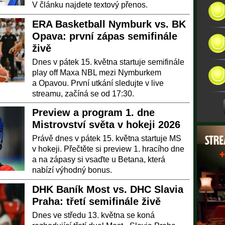
V článku najdete textový přenos.
ERA Basketball Nymburk vs. BK
Opava: první zápas semifinále
živě
Dnes v pátek 15. května startuje semifinále
play off Maxa NBL mezi Nymburkem
a Opavou. První utkání sledujte v live
streamu, začíná se od 17:30.
Preview a program 1. dne
Mistrovství světa v hokeji 2026
Právě dnes v pátek 15. května startuje MS
v hokeji. Přečtěte si preview 1. hracího dne
a na zápasy si vsaďte u Betana, která
nabízí výhodný bonus.
DHK Baník Most vs. DHC Slavia
Praha: třetí semifinále živě
Dnes ve středu 13. května se koná