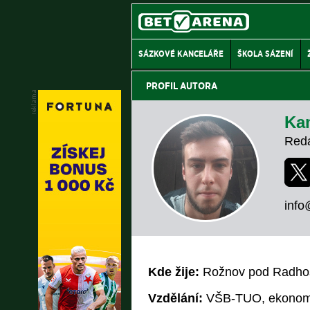
SÁZKOVÉ KANCELÁŘE
ŠKOLA SÁZENÍ
PROFIL AUTORA
Ka
Reda
info
Kde žije:
Rožnov pod Radho
Vzdělání:
VŠB-TUO, ekonomi