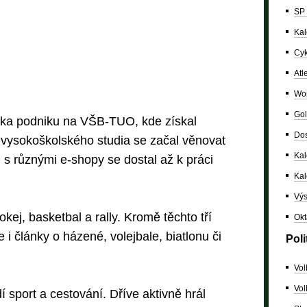
SP 
Kal
Cyk
Atl
Wor
Gol
ika podniku na VŠB-TUO, kde získal
Dos
h vysokoškolského studia se začal věnovat
Kal
 s různými e-shopy se dostal až k práci
Ka
Výs
kej, basketbal a rally. Kromě těchto tří
Okt
 i články o házené, volejbale, biatlonu či
Poli
Vol
Vol
í sport a cestování. Dříve aktivně hrál