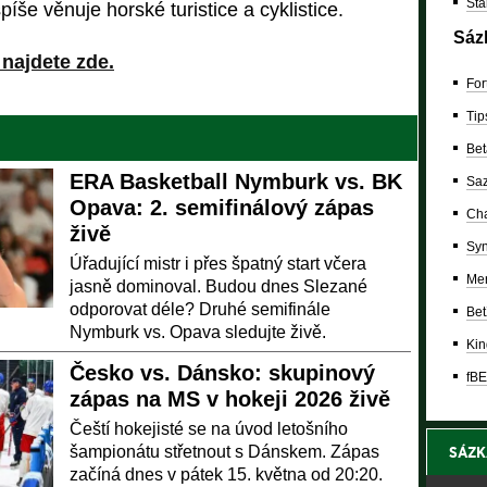
Sta
íše věnuje horské turistice a cyklistice.
Sáz
 najdete zde.
For
Tip
Bet
ERA Basketball Nymburk vs. BK
Saz
Opava: 2. semifinálový zápas
Cha
živě
Syn
Úřadující mistr i přes špatný start včera
Mer
jasně dominoval. Budou dnes Slezané
odporovat déle? Druhé semifinále
Bet
Nymburk vs. Opava sledujte živě.
Kin
Česko vs. Dánsko: skupinový
fBE
zápas na MS v hokeji 2026 živě
Čeští hokejisté se na úvod letošního
šampionátu střetnout s Dánskem. Zápas
SÁZK
začíná dnes v pátek 15. května od 20:20.