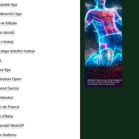
opská liga
ferenční liga
ve fotbale
a národů
v hokeji
raliga ledního hokeje
L
a liga
tralian Open
and Garros
mbledon
r de France
 d'Italia
lendář MotoGP
v biatlonu