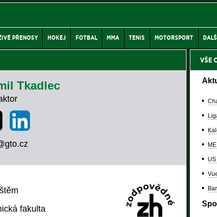
ŽIVÉ PŘENOSY
HOKEJ
FOTBAL
MMA
TENIS
MOTORSPORT
DALŠ
VŠE 
Akt
mil Tkadlec
ktor
Cha
Lig
Kal
@gto.cz
ME 
US
Vue
Bar
štěm
Spo
cká fakulta