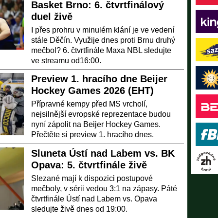
Basket Brno: 6. čtvrtfinálový
duel živě
I přes prohru v minulém klání je ve vedení
stále Děčín. Využije dnes proti Brnu druhý
mečbol? 6. čtvrtfinále Maxa NBL sledujte
ve streamu od16:00.
Preview 1. hracího dne Beijer
Hockey Games 2026 (EHT)
Přípravné kempy před MS vrcholí,
nejsilnější evropské reprezentace budou
nyní zápolit na Beijer Hockey Games.
Přečtěte si preview 1. hracího dnes.
Sluneta Ústí nad Labem vs. BK
Opava: 5. čtvrtfinále živě
Slezané mají k dispozici postupové
mečboly, v sérii vedou 3:1 na zápasy. Páté
čtvrtfinále Ústí nad Labem vs. Opava
sledujte živě dnes od 19:00.