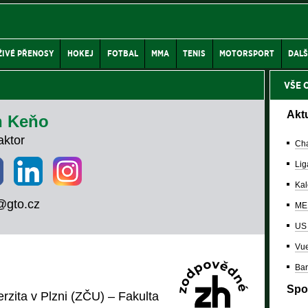
ŽIVÉ PŘENOSY
HOKEJ
FOTBAL
MMA
TENIS
MOTORSPORT
DALŠ
VŠE 
Akt
n Keňo
ktor
Cha
Lig
Kal
@gto.cz
ME 
US
Vue
Bar
Spo
zita v Plzni (ZČU) – Fakulta