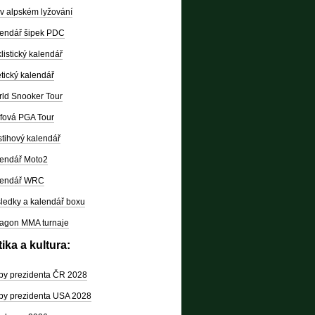
v alpském lyžování
endář šipek PDC
listický kalendář
etický kalendář
ld Snooker Tour
fová PGA Tour
tihový kalendář
endář Moto2
lendář WRC
ledky a kalendář boxu
agon MMA turnaje
tika a kultura:
by prezidenta ČR 2028
by prezidenta USA 2028