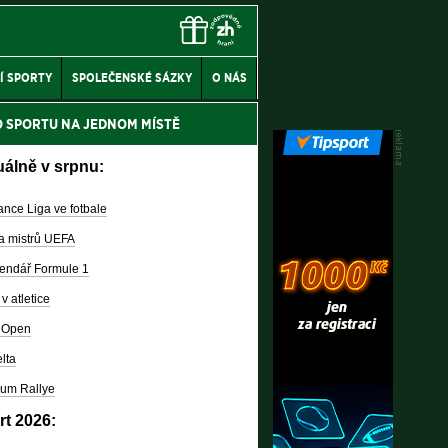
Í SPORTY
SPOLEČENSKÉ SÁZKY
O NÁS
O SPORTU NA JEDNOM MÍSTĚ
uálně v srpnu:
nce Liga ve fotbale
a mistrů UEFA
endář Formule 1
v atletice
 Open
lta
um Rallye
rt 2026: