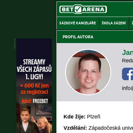
SÁZKOVÉ KANCELÁŘE
ŠKOLA SÁZENÍ
PROFIL AUTORA
Ja
Reda
info
Kde žije:
Plzeň
Vzdělání:
Západočeská univer