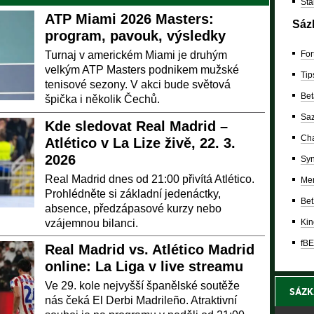
Sta
ATP Miami 2026 Masters:
Sáz
program, pavouk, výsledky
Turnaj v americkém Miami je druhým
For
velkým ATP Masters podnikem mužské
Tip
tenisové sezony. V akci bude světová
Bet
špička i několik Čechů.
Saz
Kde sledovat Real Madrid –
Cha
Atlético v La Lize živě, 22. 3.
2026
Syn
Real Madrid dnes od 21:00 přivítá Atlético.
Mer
Prohlédněte si základní jedenáctky,
Bet
absence, předzápasové kurzy nebo
vzájemnou bilanci.
Kin
fBE
Real Madrid vs. Atlético Madrid
online: La Liga v live streamu
Ve 29. kole nejvyšší španělské soutěže
SÁZK
nás čeká El Derbi Madrileño. Atraktivní