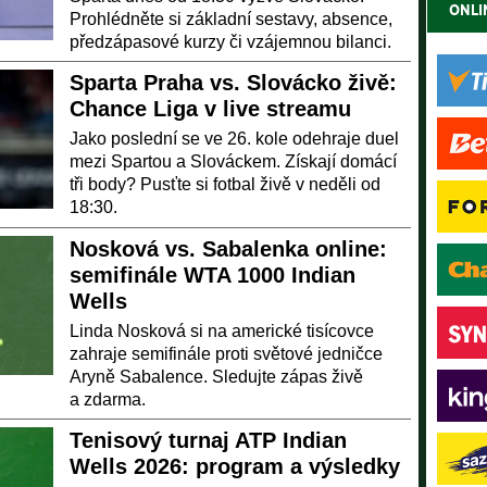
ONLI
Prohlédněte si základní sestavy, absence,
předzápasové kurzy či vzájemnou bilanci.
Sparta Praha vs. Slovácko živě:
Chance Liga v live streamu
Jako poslední se ve 26. kole odehraje duel
mezi Spartou a Slováckem. Získají domácí
tři body? Pusťte si fotbal živě v neděli od
18:30.
Nosková vs. Sabalenka online:
semifinále WTA 1000 Indian
Wells
Linda Nosková si na americké tisícovce
zahraje semifinále proti světové jedničce
Aryně Sabalence. Sledujte zápas živě
a zdarma.
Tenisový turnaj ATP Indian
Wells 2026: program a výsledky