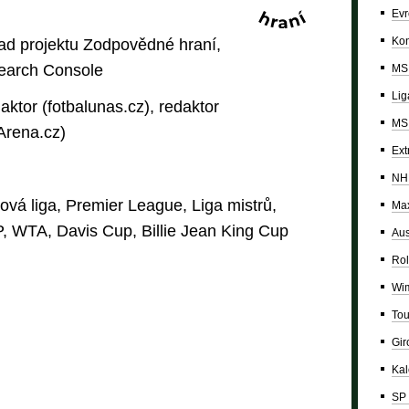
Evr
Kon
ad projektu Zodpovědné hraní,
Search Console
MS 
Lig
aktor (fotbalunas.cz), redaktor
MS 
tArena.cz)
Ext
NH
ová liga, Premier League, Liga mistrů,
Max
, WTA, Davis Cup, Billie Jean King Cup
Aus
Rol
Wi
Tou
Giro
Ka
SP 