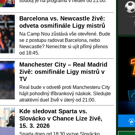
souboj je na programu v neděli od 21:00.
Barcelona vs. Newcastle živě:
odveta osmifinále Ligy mistrů
Na Camp Nou zůstává vše otevřené. Bude
se z postupu radovat Barcelona, nebo
Newcastle? Nenechte si ujít přímý přenos
od 18:45.
Manchester City – Real Madrid
živě: osmifinále Ligy mistrů v
TV
Real bude v odvetě proti Manchesteru City
hájit pohodlný tříbrankový náskok. Sledujte
atraktivní duel živě v úterý od 21:00.
Kde sledovat Sparta vs.
Slovácko v Chance Lize živě,
15. 3. 2026
Sparta dnes od 18:30 vyzve Slovácko.