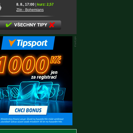
8. 8., 17:00
|
kurz: 2,57
Zlín - Bohemians