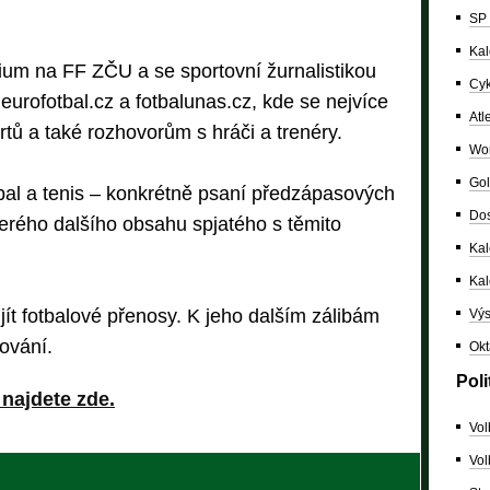
SP 
Kal
ium na FF ZČU a se sportovní žurnalistikou
Cyk
eurofotbal.cz a fotbalunas.cz, kde se nejvíce
Atl
tů a také rozhovorům s hráči a trenéry.
Wor
Gol
tbal a tenis – konkrétně psaní předzápasových
Dos
kerého dalšího obsahu spjatého s těmito
Kal
Ka
ít fotbalové přenosy. K jeho dalším zálibám
Výs
tování.
Okt
Poli
 najdete zde.
Vol
Vol