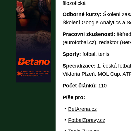
filozofická
Odborné kurzy:
Školení zás
Školení Google Analytics a 
Pracovní zkušenosti:
šéfred
(eurofotbal.cz), redaktor (Be
Sporty:
fotbal, tenis
Specializace:
1. česká fotbal
Viktoria Plzeň, MOL Cup, ATP
Počet článků:
110
Píše pro:
BetArena.cz
FotbalZpravy.cz