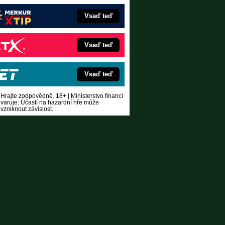
Vsaď teď
Vsaď teď
Vsaď teď
Hrajte zodpovědně. 18+ | Ministerstvo financí
varuje: Účastí na hazardní hře může
vzniknout závislost.