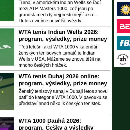
Turnaj v americkém Indian Wells se řadí
mezi ATP Masters 1000, což jsou po
grandslamech ty nejprestižnější akce.
I letos uvidíme největší hvězdy.
WTA tenis Indian Wells 2026:
program, výsledky, prize money
Třetí letošní akcí WTA 1000 v kalendáři
ženských tenisových turnajů je Indian
Wells v USA. Můžeme se znovu těšit na
mnoho českých hráček.
WTA tenis Dubaj 2026 online:
program, výsledky, prize money
Ženský tenisový turnaj v Dubaji letos znovu
patří do kategorie WTA 1000. V pavouku se
představí hned několik českých tenistek.
WTA 1000 Dauhá 2026:
program, Češky a výsledky