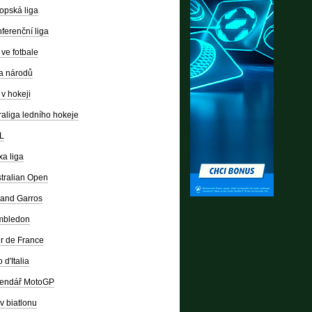
opská liga
ferenční liga
ve fotbale
a národů
v hokeji
raliga ledního hokeje
L
a liga
tralian Open
and Garros
mbledon
r de France
 d'Italia
lendář MotoGP
v biatlonu