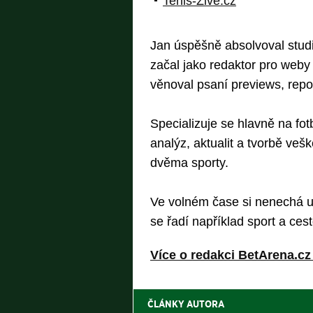
Tenis-Zive.cz
Jan úspěšně absolvoval stud
začal jako redaktor pro weby 
věnoval psaní previews, repor
Specializuje se hlavně na fo
analýz, aktualit a tvorbě veš
dvěma sporty.
Ve volném čase si nenechá uj
se řadí například sport a ces
Více o redakci BetArena.cz
ČLÁNKY AUTORA