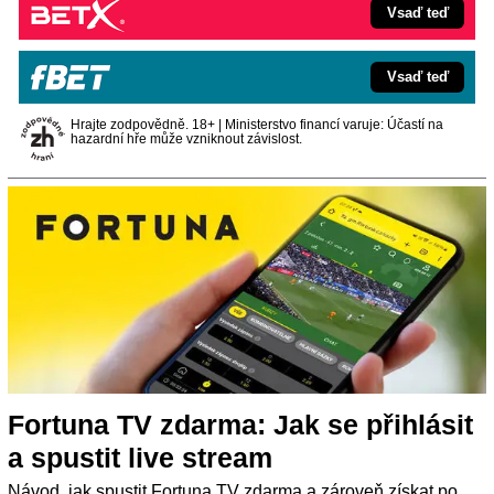
Vsaď teď
Vsaď teď
Hrajte zodpovědně. 18+ | Ministerstvo financí varuje: Účastí na
hazardní hře může vzniknout závislost.
Fortuna TV zdarma: Jak se přihlásit
a spustit live stream
Návod, jak spustit Fortuna TV zdarma a zároveň získat po