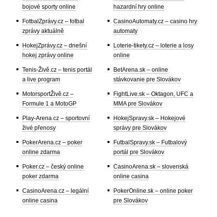
bojové sporty online
hazardní hry online
FotbalZprávy.cz – fotbal
CasinoAutomaty.cz – casino hry
zprávy aktuálně
automaty
HokejZprávy.cz – dnešní
Loterie-tikety.cz – loterie a losy
hokej zprávy online
online
Tenis-Živě.cz – tenis portál
BetArena.sk – online
a live program
stávkovanie pre Slovákov
MotorsportŽivě.cz –
FightLive.sk – Oktagon, UFC a
Formule 1 a MotoGP
MMA pre Slovákov
Play-Arena.cz – sportovní
HokejSpravy.sk – Hokejové
živé přenosy
správy pre Slovákov
PokerArena.cz – poker
FutbalSpravy.sk – Futbalový
online zdarma
portál pre Slovákov
Poker.cz – český online
CasinoArena.sk – slovenská
poker zdarma
online casina
CasinoArena.cz – legální
PokerOnline.sk – online poker
online casina
pre Slovákov