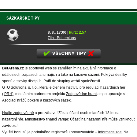
SÁZKAŘSKÉ TIPY
8. 8., 17:00
|
kurz: 2,57
Zlín - Bohemians
BetArena.cz
je sportovní web se zaměřením na aktuální informace o
událostech, zápasech a turnajích a také na kurzové sázení. Pokrývá desítky
sportů a stovky disciplín. Patří do skupiny webů společnosti
GTO Solutions, s. r. o., která je členem
Institutu pro regulaci hazardních her
(IPRH)
, mediálním partnerem projektu
Zodpovědné hraní
a spolupracuje s
Asociací hráčů pokeru a kurzových sázek
.
Hrajte zodpovědně
a pro zábavu! Zákaz účasti osob mladších 18 let na
hazardní hře. Ministerstvo financí varuje: Účastí na hazardní hře může vzniknout
závislost!
Využití bonusů je podmíněno registrací u provozovatele –
informace zde
. Na