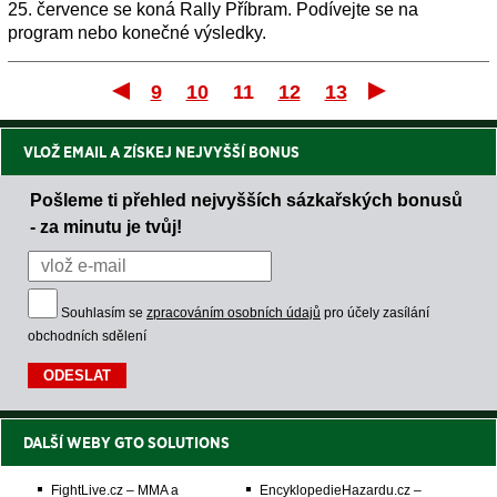
25. července se koná Rally Příbram. Podívejte se na
program nebo konečné výsledky.
9
10
11
12
13
První
Po
VLOŽ EMAIL A ZÍSKEJ NEJVYŠŠÍ BONUS
Pošleme ti přehled nejvyšších sázkařských bonusů
- za minutu je tvůj!
Souhlasím se
zpracováním osobních údajů
pro účely zasílání
obchodních sdělení
DALŠÍ WEBY GTO SOLUTIONS
FightLive.cz – MMA a
EncyklopedieHazardu.cz –