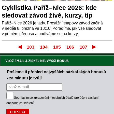
Cyklistika Paříž–Nice 2026: kde
sledovat závod živě, kurzy, tip
Paříž–Nice 2026 je tady. Prestižní etapový závod začíná
v neděli 8. března ve 13:10. Poradíme, jak vše sledovat
v přímém přenosu a podíváme se na kurzy.
103
104
105
106
107
První
VLOŽ EMAIL A ZÍSKEJ NEJVYŠŠÍ BONUS
Pošleme ti přehled nejvyšších sázkařských bonusů
- za minutu je tvůj!
Souhlasím se
zpracováním osobních údajů
pro účely zasílání
obchodních sdělení