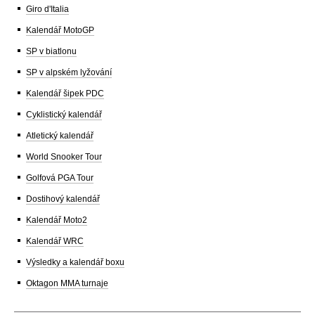
Giro d'Italia
Kalendář MotoGP
SP v biatlonu
SP v alpském lyžování
Kalendář šipek PDC
Cyklistický kalendář
Atletický kalendář
World Snooker Tour
Golfová PGA Tour
Dostihový kalendář
Kalendář Moto2
Kalendář WRC
Výsledky a kalendář boxu
Oktagon MMA turnaje