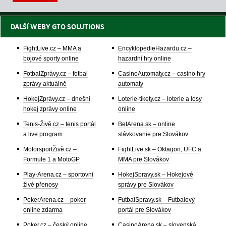
DALŠÍ WEBY GTO SOLUTIONS
FightLive.cz – MMA a
EncyklopedieHazardu.cz –
bojové sporty online
hazardní hry online
FotbalZprávy.cz – fotbal
CasinoAutomaty.cz – casino hry
zprávy aktuálně
automaty
HokejZprávy.cz – dnešní
Loterie-tikety.cz – loterie a losy
hokej zprávy online
online
Tenis-Živě.cz – tenis portál
BetArena.sk – online
a live program
stávkovanie pre Slovákov
MotorsportŽivě.cz –
FightLive.sk – Oktagon, UFC a
Formule 1 a MotoGP
MMA pre Slovákov
Play-Arena.cz – sportovní
HokejSpravy.sk – Hokejové
živé přenosy
správy pre Slovákov
PokerArena.cz – poker
FutbalSpravy.sk – Futbalový
online zdarma
portál pre Slovákov
Poker.cz – český online
CasinoArena.sk – slovenská