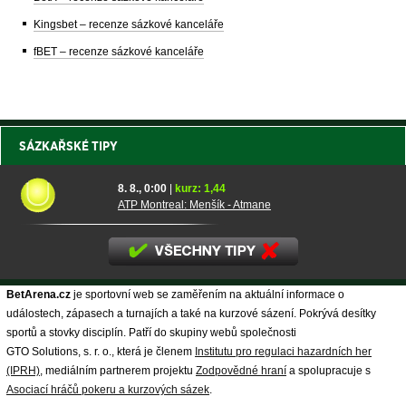
Kingsbet – recenze sázkové kanceláře
fBET – recenze sázkové kanceláře
SÁZKAŘSKÉ TIPY
8. 8., 0:00
|
kurz: 1,44
ATP Montreal: Menšík - Atmane
BetArena.cz
je sportovní web se zaměřením na aktuální informace o
událostech, zápasech a turnajích a také na kurzové sázení. Pokrývá desítky
sportů a stovky disciplín. Patří do skupiny webů společnosti
GTO Solutions, s. r. o., která je členem
Institutu pro regulaci hazardních her
(IPRH)
, mediálním partnerem projektu
Zodpovědné hraní
a spolupracuje s
Asociací hráčů pokeru a kurzových sázek
.