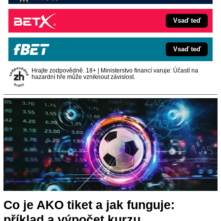
Vsaď teď
Vsaď teď
Hrajte zodpovědně. 18+ | Ministerstvo financí varuje: Účastí na
hazardní hře může vzniknout závislost.
Co je AKO tiket a jak funguje:
příklad a výpočet kurzu