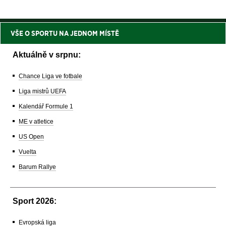
VŠE O SPORTU NA JEDNOM MÍSTĚ
Aktuálně v srpnu:
Chance Liga ve fotbale
Liga mistrů UEFA
Kalendář Formule 1
ME v atletice
US Open
Vuelta
Barum Rallye
Sport 2026:
Evropská liga