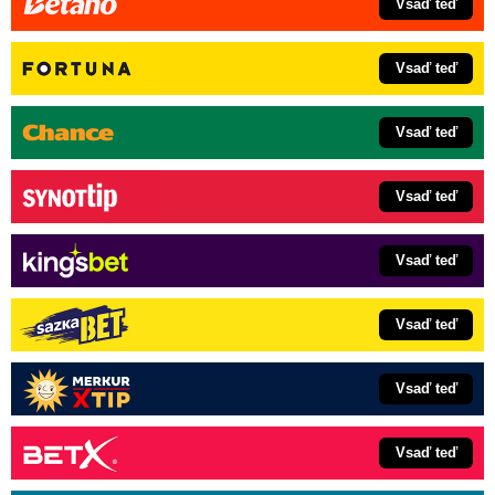
Vsaď teď
Vsaď teď
Vsaď teď
Vsaď teď
Vsaď teď
Vsaď teď
Vsaď teď
Vsaď teď