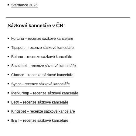
Stardance 2026
Sázkové kanceláře v ČR:
Fortuna – recenze sázkové kanceláře
Tipsport – recenze sázkové kanceláře
Betano – recenze sázkové kanceláře
Sazkabet – recenze sázkové kanceláře
Chance – recenze sázkové kanceláře
Synot – recenze sázkové kanceláře
MerkurXtip – recenze sázkové kanceláře
BetX – recenze sázkové kanceláře
Kingsbet – recenze sázkové kanceláře
fBET – recenze sázkové kanceláře